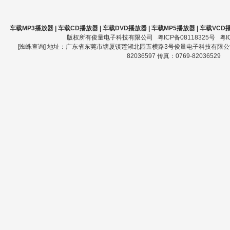
车载MP3播放器 |
车载CD播放器 |
车载DVD播放器 |
车载MP5播放器 |
车载VCD播
版权所有俊量电子科技有限公司
粤ICP备08118325号
粤I
[
蜘蛛查询
] 地址：广东省东莞市塘厦镇莲湖北园五横路3号俊量电子科技有限公司 手机
82036597 传真：0769-82036529